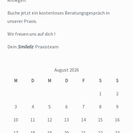
Anliegen.
Buche jetzt ein kostenloses Beratungsgespräch in
unserer Praxis.
Wir freuen uns auf dich !
Dein
Smileliz
Praxisteam
August 2026
M
D
M
D
F
S
S
1
2
3
4
5
6
7
8
9
10
11
12
13
14
15
16
17
18
19
20
21
22
23