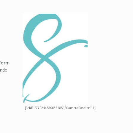
 Form
ende
{"eId":"770244530638185","CameraPosition":1}