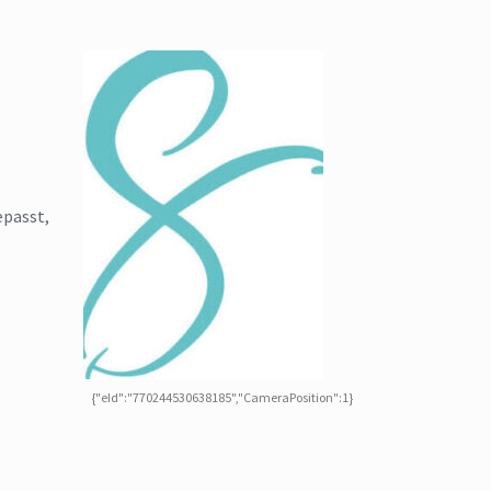
epasst,
{"eId":"770244530638185","CameraPosition":1}